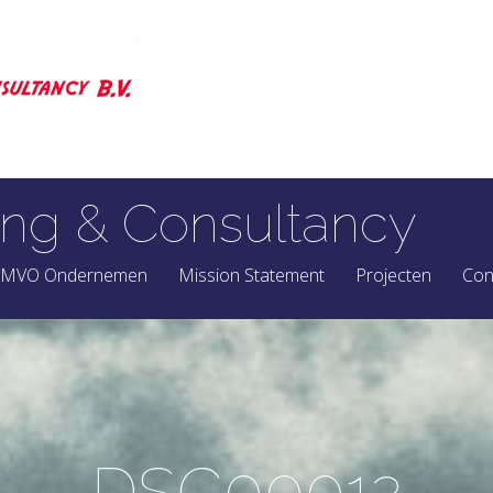
ng & Consultancy
MVO Ondernemen
Mission Statement
Projecten
Con
DSC00012