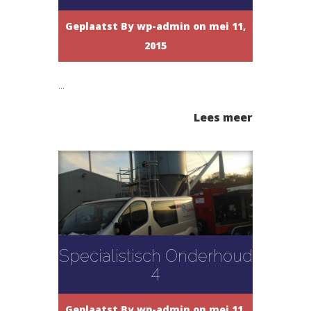
Geplaatst By
wp-admin
on mei 11,
2015
...
Lees meer
Specialistisch Onderhoud
4
Geplaatst By
wp-admin
on mei 11,