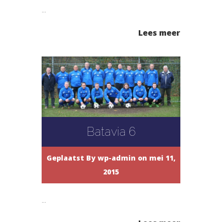
...
Lees meer
Batavia 6
Geplaatst By
wp-admin
on mei 11,
2015
...