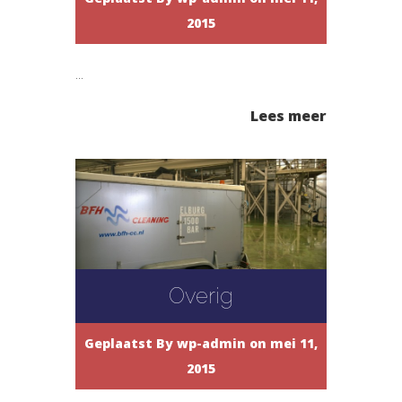
2015
...
Lees meer
Overig
Geplaatst By
wp-admin
on mei 11,
2015