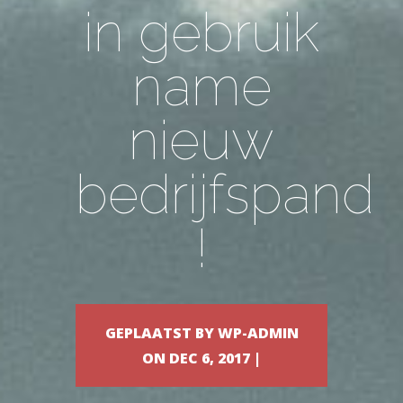
in gebruik
name
nieuw
bedrijfspand
!
GEPLAATST BY
WP-ADMIN
ON DEC 6, 2017 |