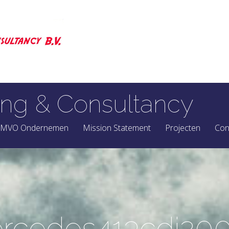
ng & Consultancy
MVO Ondernemen
Mission Statement
Projecten
Con
rcedes413cdi200