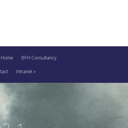
Home
BFH Consultancy
tact
Intranet
»
2-1