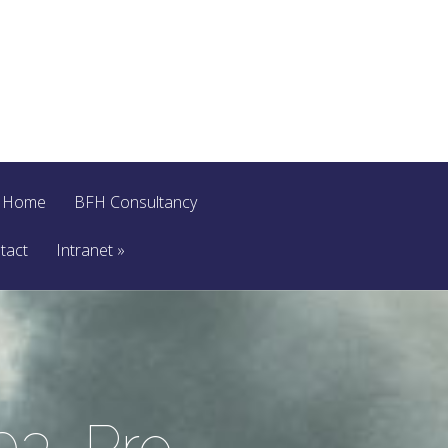
Home
BFH Consultancy
tact
Intranet
»
03_Pro