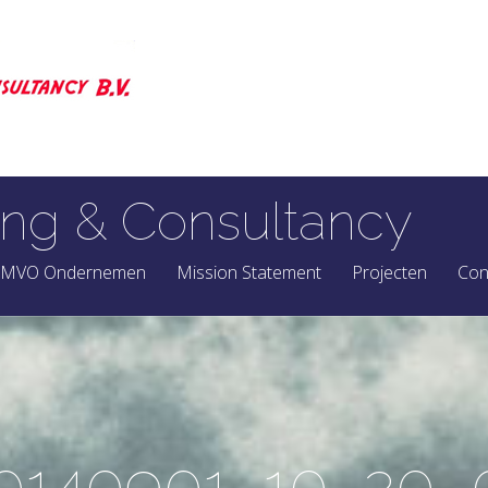
ng & Consultancy
MVO Ondernemen
Mission Statement
Projecten
Con
140901_10_20_