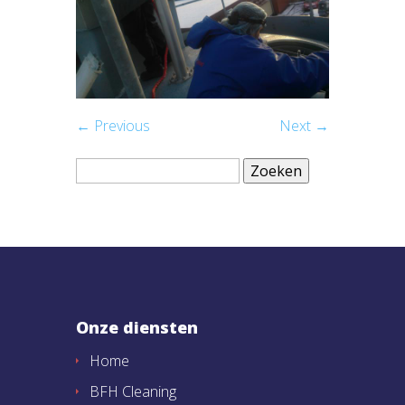
← Previous
Next →
Zoeken
naar:
Onze diensten
Home
BFH Cleaning